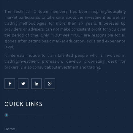
markets, you should consider your trading and
investment goals, objectives, trading experience and
The Technical IQ team members has been inspiring/educating
your personal risk tolerance.We do believe
market participants to take care about the investment as well as
subscribers/viewers acting on these
trading methodologies for more then six years. It believes tip
recommendations or views after assuming all the risk
providers or advisers can not make consistent profit for you over
involved then reach to actual judgment for buy or sell.
the period of time. Only "YOU" yes "YOU" are responsible for all
Our site will never ever create any intention for bad
glories after getting basic market education, skills and experience
information. This is only for your information and
level.
guidance. For more information visit:
It interests include to train talented people who is involved in
http://technicaliq.com/terms-and-conditions/
trading/investment profession, develop proprietary desk for
brokers, & also consult about investment and trading.
QUICK LINKS
Home