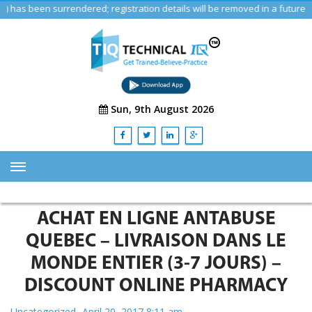
 been surrendered; registration details will be removed in a future upda
Sun, 9th August 2026
HOME
ACHAT EN LIGNE ANTABUSE
ABOUT US
QUEBEC – LIVRAISON DANS LE
TRAINING
MONDE ENTIER (3-7 JOURS) –
SERVICES
DISCOUNT ONLINE PHARMACY
Advisory & Consulting Services
Uncategorized
April 20, 2017 8:11 am