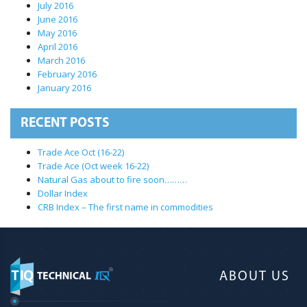
July 2016
June 2016
May 2016
April 2016
March 2016
February 2016
January 2016
RECENT POSTS
Trade Ace Oct (16-22)
Trade Ace (Oct week 16-22)
Natural Gas about to fire soon………
X
Dollar Index
CRB Index – The first name in commodities
RISK DSICLAIMER
www.technicaliq.com
, markets view is purely based
on general guidelines of Technical Analysis. As
markets are very dynamic by nature, so forecasting of
ABOUT US
markets is subject of probabilities not certainties.
Before you get started with trading in the financial