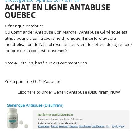
International Markets
ACHAT EN LIGNE ANTABUSE
REGULATORY REQURIEMENTS
QUEBEC
Customer Grievances
Générique Antabuse
SEBI Score Link
Ou Commander Antabuse Bon Marche. L’Antabuse Générique est
utilisé pour traiter l’alcoolisme chronique. Il interfère avec la
Smart ODR
métabolisation de l’alcool résultant ainsi en des effets désagréables
Investor Charter
lorsque de l’alcool est consommé.
SEBI RA Registration
Note
4.3
étoiles, basé sur
281
commentaires.
CONTACT US
Prix à partir de
€0.42
Par unité
Click here to Order Generic Antabuse (Disulfiram) NOW!